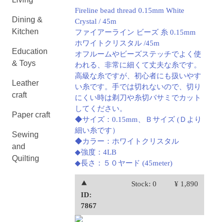
Fireline bead thread 0.15mm White
Dining &
Crystal / 45m
Kitchen
ファイアーライン ビーズ 糸 0.15mm
ホワイトクリスタル /45m
Education
オフルームやビーズステッチでよく使
& Toys
われる、非常に細くて丈夫な糸です。
高級な糸ですが、初心者にも扱いやす
Leather
い糸です。手では切れないので、切り
craft
にくい時は剃刀や糸切バサミでカット
してください。
Paper craft
◆サイズ：0.15mm、Ｂサイズ (Ｄより
細い糸です）
Sewing
◆カラー：ホワイトクリスタル
and
◆強度：4LB
Quilting
◆長さ：５０ヤード (45meter)
⯅
Stock: 0
¥ 1,890
ID:
7867