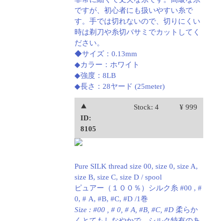
ですが、初心者にも扱いやすい糸で
す。手では切れないので、切りにくい
時は剃刀や糸切バサミでカットしてく
ださい。
◆サイズ：0.13mm
◆カラー：ホワイト
◆強度：8LB
◆長さ：28ヤード (25meter)
⯅
Stock: 4
¥ 999
ID:
8105
Pure SILK thread size 00, size 0, size A,
size B, size C, size D / spool
ピュアー（１００％）シルク糸 #00 , #
0, # A, #B, #C, #D /1巻
Size : #00 , # 0, # A, #B, #C, #D
柔らか
くとてもしなやかで、シルク特有のあ