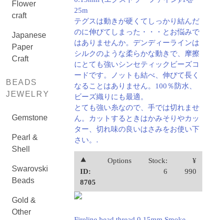
Flower
25m
craft
テグスは動きが硬くてしっかり結んだ
のに伸びてしまった・・・とお悩みで
Japanese
はありませんか。デンディーラインは
Paper
シルクのような柔らかな動きで、摩擦
Craft
にとても強いシンセティックビーズコ
ードです。ノットも結べ、伸びて長く
BEADS
なることはありません。100％防水、
JEWELRY
ビーズ織りにも最適。
とても強い糸なので、手では切れませ
Gemstone
ん。カットするときはかみそりやカッ
ター、切れ味の良いはさみをお使い下
Pearl &
さい。.
Shell
⯅
Options
Stock:
¥
Swarovski
ID:
6
990
Beads
8705
Gold &
Other
Fireline bead thread 0.15mm Smoke