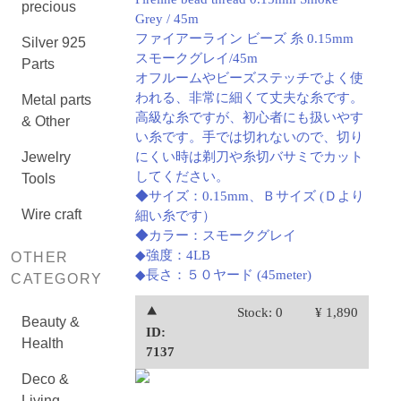
precious
Grey / 45m
ファイアーライン ビーズ 糸 0.15mm
Silver 925
スモークグレイ/45m
Parts
オフルームやビーズステッチでよく使
われる、非常に細くて丈夫な糸です。
Metal parts
高級な糸ですが、初心者にも扱いやす
& Other
い糸です。手では切れないので、切り
Jewelry
にくい時は剃刀や糸切バサミでカット
してください。
Tools
◆サイズ：0.15mm、Ｂサイズ (Ｄより
Wire craft
細い糸です）
◆カラー：スモークグレイ
◆強度：4LB
OTHER
◆長さ：５０ヤード (45meter)
CATEGORY
⯅
Stock: 0
¥ 1,890
Beauty &
ID:
Health
7137
Deco &
Living