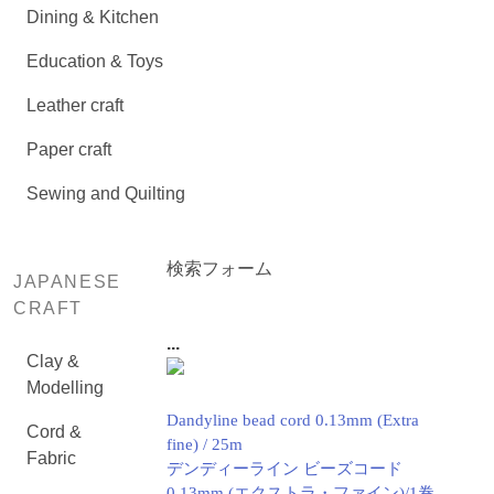
Dining & Kitchen
Education & Toys
Leather craft
Paper craft
Sewing and Quilting
検索フォーム
JAPANESE
CRAFT
...
Clay &
Modelling
Dandyline bead cord 0.13mm (Extra
Cord &
fine) / 25m
Fabric
デンディーライン ビーズコード
0.13mm (エクストラ・ファイン)/1巻