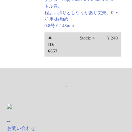
トル巻.
程よい張りとしなりがあり丈夫。ﾋﾞｰ
ｽﾞ用-お勧め.
0.8号-0.148mm
⯅
Stock: 4
¥ 240
ID:
6657
-
--
お問い合わせ