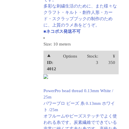
多彩な刺繍生活のために、また様々な
クラフト・キルト・創作人形・カー
ド・スクラップブックの制作のため
に、上質のラメ糸をどうぞ。
■ネコポス発送不可
Size: 10 meters
⯅
Options
Stock:
¥
ID:
3
350
4012
PowerPro bead thread 0.13mm White /
25m
パワープロ ビーズ 糸 0.13mm ホワイ
ト /25m
オフルームやビーズステッチでよく使
われる糸です。炭素繊維でできている
非常に細くて丈夫な糸です。高級な糸