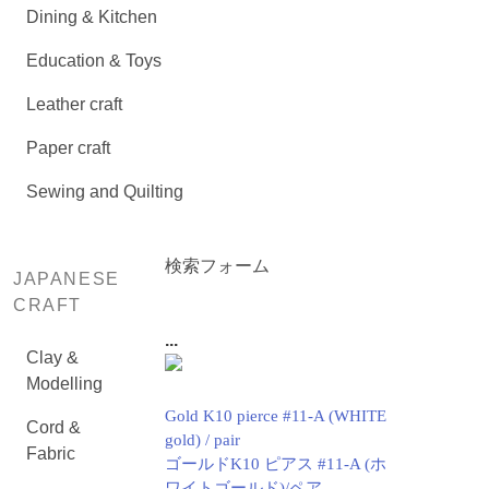
Dining & Kitchen
Education & Toys
Leather craft
Paper craft
Sewing and Quilting
検索フォーム
JAPANESE
CRAFT
...
Clay &
Modelling
Gold K10 pierce #11-A (WHITE
Cord &
gold) / pair
Fabric
ゴールドK10 ピアス #11-A (ホ
ワイトゴールド)/ペア.