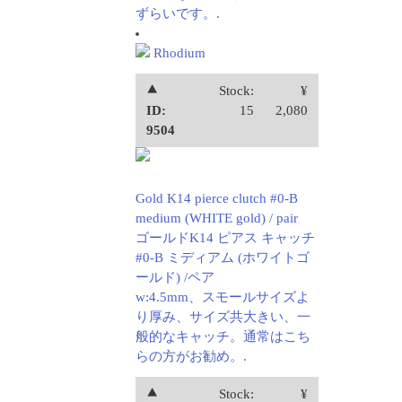
ずらいです。.
Rhodium
⯅
Stock:
¥
ID:
15
2,080
9504
Gold K14 pierce clutch #0-B
medium (WHITE gold) / pair
ゴールドK14 ピアス キャッチ
#0-B ミディアム (ホワイトゴ
ールド) /ペア
w:4.5mm、スモールサイズよ
り厚み、サイズ共大きい、一
般的なキャッチ。通常はこち
らの方がお勧め。.
⯅
Stock:
¥