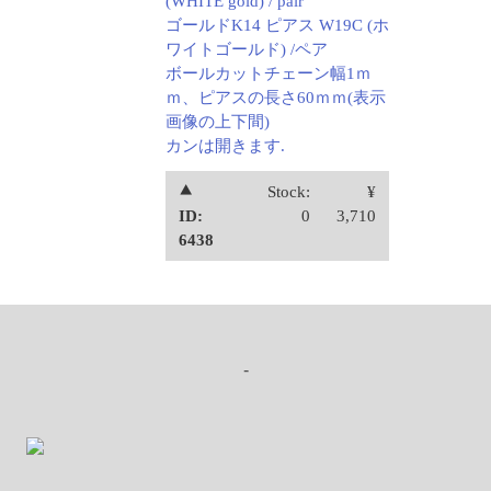
(WHITE gold) / pair
ゴールドK14 ピアス W19C (ホ
ワイトゴールド) /ペア
ボールカットチェーン幅1ｍ
ｍ、ピアスの長さ60ｍｍ(表示
画像の上下間)
カンは開きます.
⯅
Stock:
¥
ID:
0
3,710
6438
-