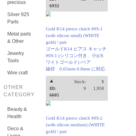
precious
6932
Silver 925
Parts
Gold K14 pierce clutch #0S-1
Metal parts
(with silicon small) (WHITE
& Other
gold) / pair
ゴールドK14 ピアス キャッチ
Jewelry
#0S-1 (シリコン付き、小)(ホ
Tools
ワイトゴールド) /ペア
線径 0.65mm-0.8mm に対応.
Wire craft
⯅
Stock:
¥
OTHER
ID:
9
1,950
CATEGORY
6605
Beauty &
Health
Gold K14 pierce clutch #0S-2
(with silicon medium) (WHITE
Deco &
gold) / pair
Living