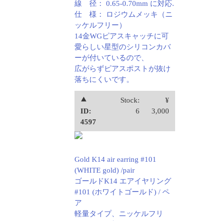
線 径： 0.65-0.70mm に対応.
仕 様： ロジウムメッキ（ニ
ッケルフリー）
14金WGピアスキャッチに可
愛らしい星型のシリコンカバ
ーが付いているので、
広がらずピアスポストが抜け
落ちにくいです。
⯅
Stock:
¥
ID:
6
3,000
4597
Gold K14 air earring #101
(WHITE gold) /pair
ゴールドK14 エアイヤリング
#101 (ホワイトゴールド) / ペ
ア
軽量タイプ、ニッケルフリ