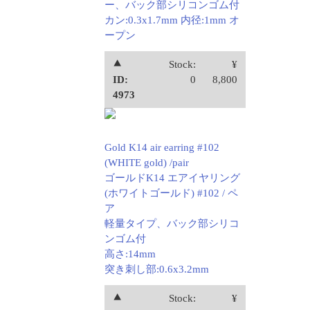
ー、バック部シリコンゴム付
カン:0.3x1.7mm 内径:1mm オ
ープン
⯅
Stock:
¥
ID:
0
8,800
4973
Gold K14 air earring #102
(WHITE gold) /pair
ゴールドK14 エアイヤリング
(ホワイトゴールド) #102 / ペ
ア
軽量タイプ、バック部シリコ
ンゴム付
高さ:14mm
突き刺し部:0.6x3.2mm
⯅
Stock:
¥